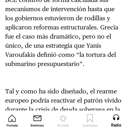
mecanismos de intervención hasta que
los gobiernos estuvieron de rodillas y
aplicaron reformas estructurales. Grecia
fue el caso más dramático, pero no el
único, de una estrategia que Yanis
Varoufakis definió como “la tortura del
submarino presupuestario”.
Tal y como ha sido diseñado, el rearme
europeo podría reactivar el patrón vivido
durante la crisis de deuda soberana en la
zona euro. El aumento de la prima de
Radio
Portada
Boletines
Mi Salto
Guardados
Revista
riesgo encarecerá la financiación de los