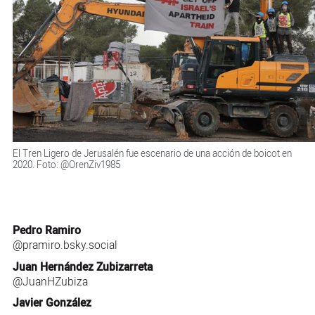
El Tren Ligero de Jerusalén fue escenario de una acción de boicot en
2020. Foto: @OrenZiv1985
Pedro Ramiro
@pramiro.bsky.social
Juan Hernández Zubizarreta
@JuanHZubiza
Javier González