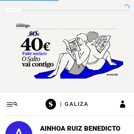
Salto a contenido
Salto a navegación
Conteni
| GALIZA
AINHOA RUIZ BENEDICTO