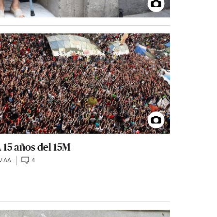
 15 años del 15M
V.AA.
4