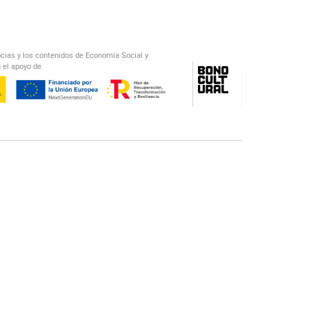
ocias y los contenidos de Economía Social y
 el apoyo de
/
El Salto Radio
Abecedario Latinoamericano
Recomendado
📅︎
OTROS PODCAST