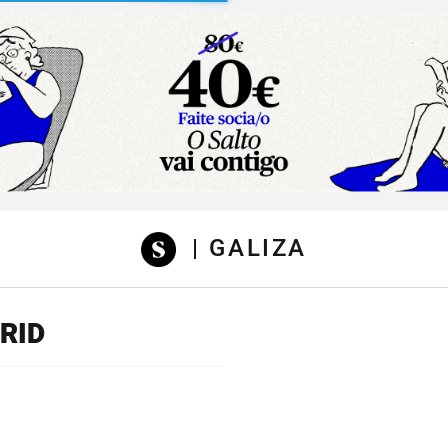
sibilidad
| GALIZA
RID