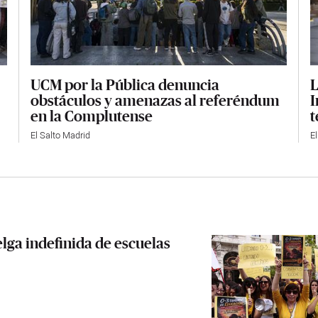
UCM por la Pública denuncia
L
obstáculos y amenazas al referéndum
I
en la Complutense
t
El Salto Madrid
E
lga indefinida de escuelas