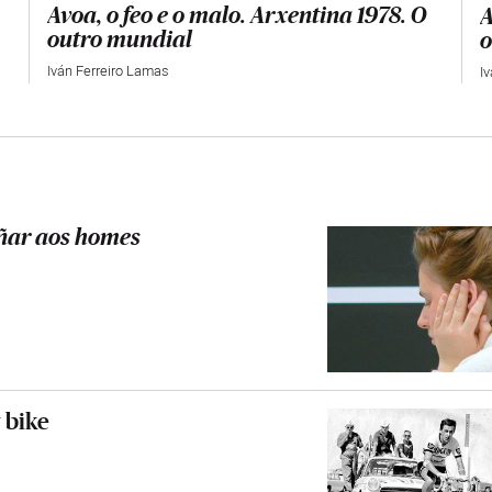
Avoa, o feo e o malo. Arxentina 1978. O
A
outro mundial
o
Iván Ferreiro Lamas
I
ñar aos homes
 bike