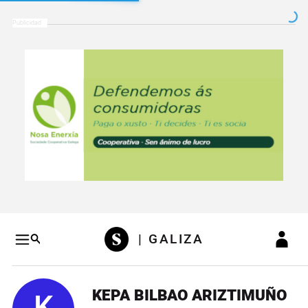
Salto a contenido
Salto a navegación
Conteni
| GALIZA
KEPA BILBAO ARIZTIMUÑO