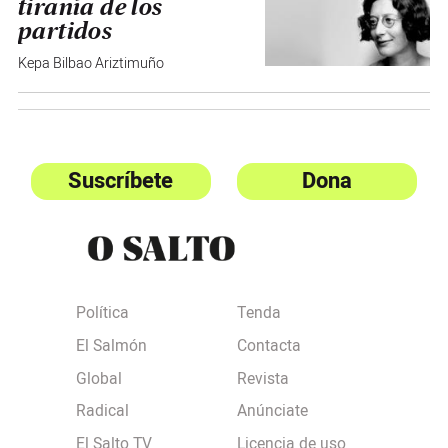
tiranía de los
partidos
Kepa Bilbao Ariztimuño
Suscríbete
Dona
Política
Tenda
El Salmón
Contacta
Global
Revista
Radical
Anúnciate
El Salto TV
Licencia de uso