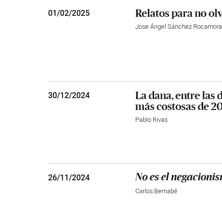
Relatos para no olv
01
/
02/2025
Jose Ángel Sánchez Rocamor
La dana, entre las 
30
/
12/2024
más costosas de 2
Pablo Rivas
26
/
11/2024
No es el negacionis
Carlos Bernabé