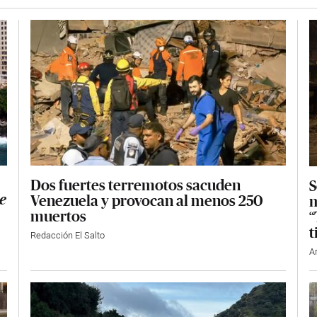
Dos fuertes terremotos sacuden
S
Venezuela y provocan al menos 250
m
e
muertos
“
t
Redacción El Salto
A