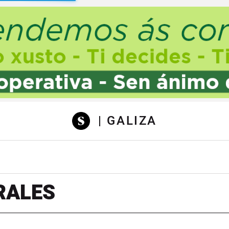
sibilidad
| GALIZA
RALES