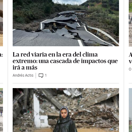
La red viaria en la era del clima
a:
A
extremo: una cascada de impactos que
v
irá a más
O
Andrés Actis
1