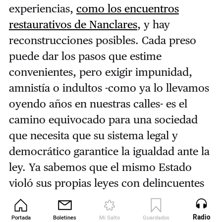
experiencias,
como los encuentros
restaurativos de Nanclares
, y hay
reconstrucciones posibles. Cada preso
puede dar los pasos que estime
convenientes, pero exigir impunidad,
amnistía o indultos -como ya lo llevamos
oyendo años en nuestras calles- es el
camino equivocado para una sociedad
que necesita que su sistema legal y
democrático garantice la igualdad ante la
ley. Ya sabemos que el mismo Estado
violó sus propias leyes con delincuentes
que entraron y salieron de la cárcel por
medio de ilegalidades y cambalaches
Radio
Portada
Boletines
Mi Salto
Guardados
Revista