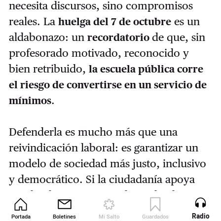
necesita discursos, sino compromisos
reales. La
es un
huelga del 7 de octubre
aldabonazo: un
de que, sin
recordatorio
profesorado motivado, reconocido y
bien retribuido,
la escuela pública corre
el riesgo de convertirse en un servicio de
.
mínimos
Defenderla es mucho más que una
reivindicación laboral: es garantizar un
modelo de sociedad más justo, inclusivo
y democrático. Si la ciudadanía apoya
esta huelga, estaremos diciendo alto y
claro que no aceptamos espejismos ni
Radio
Portada
Boletines
Mi Salto
Guardados
Revista