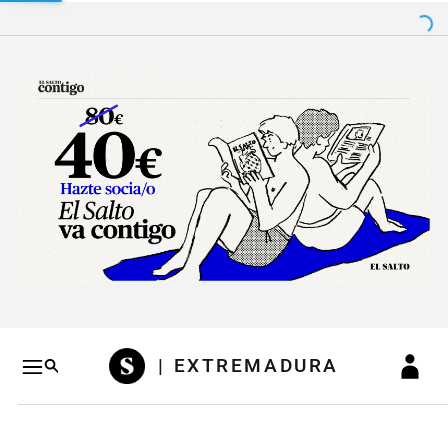
Salto a contenido
Salto a navegación
Conteni
| EXTREMADURA