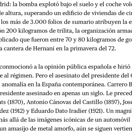
drid: la bomba explotó bajo el suelo y el coche vo
e altura, superando un edificio de viviendas de c
los más de 3.000 folios de sumario atribuyen la 
ión 200 kilogramos de trilita, la organización arma
plicado que fueron entre 70 y 80 kilogramos de g
 cantera de Hernani en la primavera del 72.
conmocionó a la opinión pública española e hirió
al régimen. Pero el asesinato del presidente del
a anomalía en la España contemporánea. Carrero 
presidente asesinado en apenas un siglo. Le prece
ats (1870), Antonio Cánovas del Castillo (1897), Jos
ez (1912) y Eduardo Dato Iradier (1921). Un magni
más allá de las imágenes icónicas de un automóvil
un amasijo de metal amorfo, aún se siguen vertie