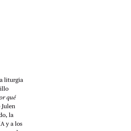
 liturgia
illo
or qué
 Julen
do, la
A y a los