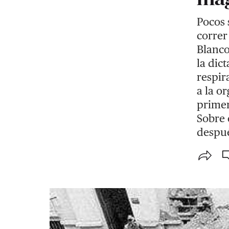
Pocos 
correr
Blanco
la dic
respir
a la o
primer
Sobre 
despué