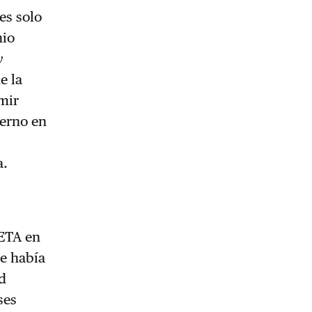
es solo
nio
y
e la
umir
ierno en
a.
 ETA en
se había
ad
ses