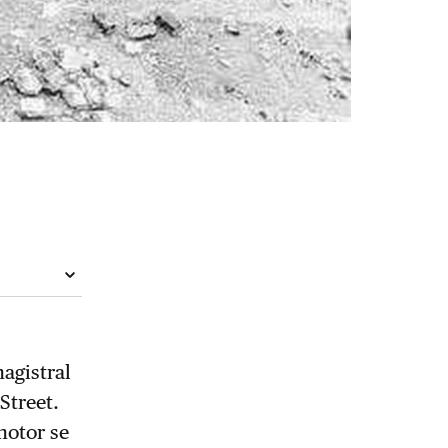
agistral
Street.
motor se