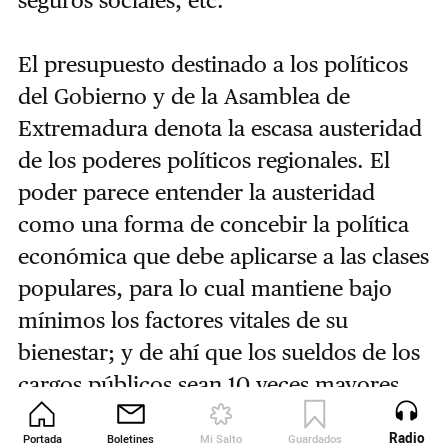
seguros sociales, etc.
El presupuesto destinado a los políticos
del Gobierno y de la Asamblea de
Extremadura denota la escasa austeridad
de los poderes políticos regionales. El
poder parece entender la austeridad
como una forma de concebir la política
económica que debe aplicarse a las clases
populares, para lo cual mantiene bajo
mínimos los factores vitales de su
bienestar; y de ahí que los sueldos de los
cargos públicos sean 10 veces mayores
que lo que perciben miles de familias
Radio
Portada
Boletines
Mi Salto
Guardados
Revista