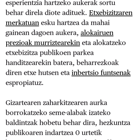
esperientzia hartzeko aukerak sortu
behar direla diote adituek.
Etxebizitzaren
merkatuan
esku hartzea da mahai
gainean dagoen aukera,
alokairuen
prezioak murriztearekin
eta alokatzeko
etxebizitza publikoen parkea
handitzearekin batera, beharrezkoak
diren etxe hutsen eta
inbertsio funtsenak
espropiatuz.
Gizartearen zaharkitzearen aurka
borrokatzeko seme-alabak izateko
baldintzak hobetu behar dira, hezkuntza
publikoaren indartzea 0 urtetik