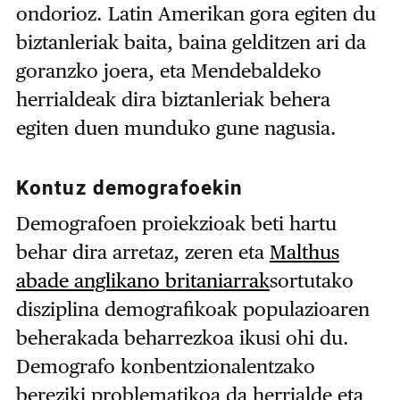
ondorioz. Latin Amerikan gora egiten du
biztanleriak baita, baina gelditzen ari da
goranzko joera, eta Mendebaldeko
herrialdeak dira biztanleriak behera
egiten duen munduko gune nagusia.
Kontuz demografoekin
Demografoen proiekzioak beti hartu
behar dira arretaz, zeren eta
Malthus
abade anglikano britaniarrak
sortutako
disziplina demografikoak populazioaren
beherakada beharrezkoa ikusi ohi du.
Demografo konbentzionalentzako
bereziki problematikoa da herrialde eta