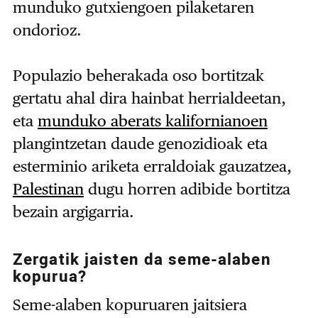
munduko gutxiengoen pilaketaren
ondorioz.
Populazio beherakada oso bortitzak
gertatu ahal dira hainbat herrialdeetan,
eta
munduko aberats kalifornianoen
plangintzetan daude genozidioak eta
esterminio ariketa erraldoiak gauzatzea,
Palestinan
dugu horren adibide bortitza
bezain argigarria.
Zergatik j
a
isten da
seme-alaben
kopurua
?
Seme-alaben kopuruaren jaitsiera