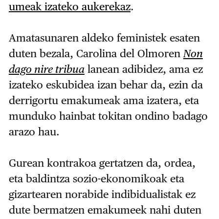
umeak izateko aukerekaz
.
Amatasunaren aldeko feministek esaten
duten bezala, Carolina del Olmoren
Non
dago nire tribua
lanean adibidez, ama ez
izateko eskubidea izan behar da, ezin da
derrigortu emakumeak ama izatera, eta
munduko hainbat tokitan ondino badago
arazo hau.
Gurean kontrakoa gertatzen da, ordea,
eta baldintza sozio-ekonomikoak eta
gizartearen norabide indibidualistak ez
dute bermatzen emakumeek nahi duten