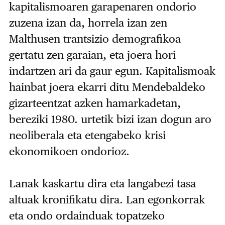
kapitalismoaren garapenaren ondorio
zuzena izan da, horrela izan zen
Malthusen trantsizio demografikoa
gertatu zen garaian, eta joera hori
indartzen ari da gaur egun. Kapitalismoak
hainbat joera ekarri ditu Mendebaldeko
gizarteentzat azken hamarkadetan,
bereziki 1980. urtetik bizi izan dogun aro
neoliberala eta etengabeko krisi
ekonomikoen ondorioz.
Lanak kaskartu dira eta langabezi tasa
altuak kronifikatu dira. Lan egonkorrak
eta ondo ordainduak topatzeko