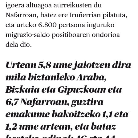
igoera altuagoa aurreikusten du
Nafarroan, batez ere Iruñerrian pilatuta,
eta urteko 6.800 pertsona inguruko
migrazio-saldo positiboaren ondorioa
dela dio.
Urtean 5,8 ume jaiotzen dira
mila biztanleko Araba,
Bizkaia eta Gipuzkoan eta
6,7 Nafarroan, guztira
emakume bakoitzeko 1,1 eta
1,2 ume artean, eta bataz