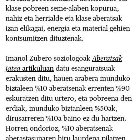
klase pobreen seme-alaben kopurua,
nahiz eta herrialde eta klase aberatsak
izan elikagai, energia eta material gehien
kontsumitzen dituztenak.
Imanol Zubero soziologoak
Aberatsak
jatea
artikuluan
datu esanguratsuak
erakusten ditu, hauen arabera munduko
biztaleen %10 aberatsenak errenten %90
eskuratzen ditu urtero, eta pobreena den
erdiak, munduko biztanleen %50ak,
dirusarreren %10a baino ez du hartzen.
Horren ondorioz, %10 aberatsenak
aberastasunaren hiru laurdena pilatzen