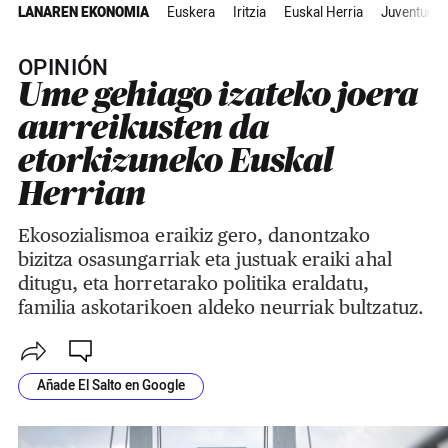
LANAREN EKONOMIA
Euskera
Iritzia
Euskal Herria
Juventud
OPINIÓN
Ume gehiago izateko joera
aurreikusten da
etorkizuneko Euskal
Herrian
Ekosozialismoa eraikiz gero, danontzako
bizitza osasungarriak eta justuak eraiki ahal
ditugu, eta horretarako politika eraldatu,
familia askotarikoen aldeko neurriak bultzatuz.
Añade El Salto en Google