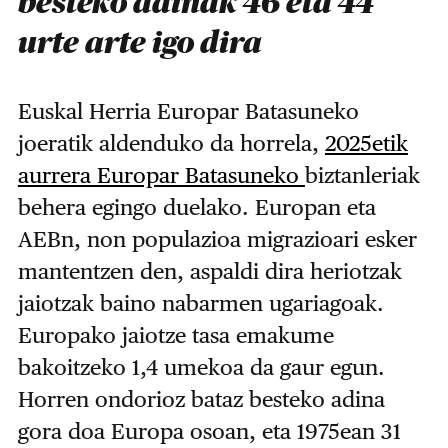
besteko adinak 46 eta 44
urte arte igo dira
Euskal Herria Europar Batasuneko
joeratik aldenduko da horrela,
2025etik
aurrera Europar Batasuneko
biztanleriak
behera egingo duelako. Europan eta
AEBn, non populazioa migrazioari esker
mantentzen den, aspaldi dira heriotzak
jaiotzak baino nabarmen ugariagoak.
Europako jaiotze tasa emakume
bakoitzeko 1,4 umekoa da gaur egun.
Horren ondorioz bataz besteko adina
gora doa Europa osoan, eta 1975ean 31