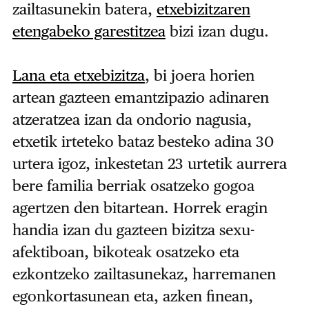
zailtasunekin batera,
etxebizitzaren
etengabeko garestitzea
bizi izan dugu.
Lana eta etxebizitza
, bi joera horien
artean gazteen emantzipazio adinaren
atzeratzea izan da ondorio nagusia,
etxetik irteteko bataz besteko adina 30
urtera igoz, inkestetan 23 urtetik aurrera
bere familia berriak osatzeko gogoa
agertzen den bitartean. Horrek eragin
handia izan du gazteen bizitza sexu-
afektiboan, bikoteak osatzeko eta
ezkontzeko zailtasunekaz, harremanen
egonkortasunean eta, azken finean,