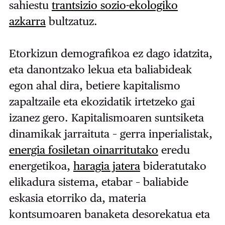
sahiestu
trantsizio sozio-ekologiko
azkarra
bultzatuz.
Etorkizun demografikoa ez dago idatzita,
eta danontzako lekua eta baliabideak
egon ahal dira, betiere kapitalismo
zapaltzaile eta ekozidatik irtetzeko gai
izanez gero. Kapitalismoaren suntsiketa
dinamikak jarraituta – gerra inperialistak,
energia fosiletan oinarritutako
eredu
energetikoa,
haragia jatera
bideratutako
elikadura sistema, etabar – baliabide
eskasia etorriko da, materia
kontsumoaren banaketa desorekatua eta