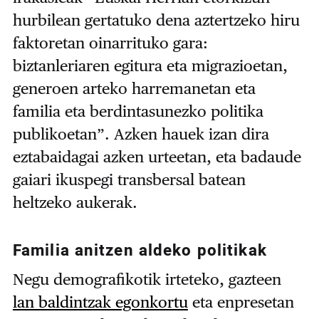
hurbilean gertatuko dena aztertzeko hiru
faktoretan oinarrituko gara:
biztanleriaren egitura eta migrazioetan,
generoen arteko harremanetan eta
familia eta berdintasunezko politika
publikoetan”. Azken hauek izan dira
eztabaidagai azken urteetan, eta badaude
gaiari ikuspegi transbersal batean
heltzeko aukerak.
Familia anitzen aldeko politikak
Negu demografikotik irteteko, gazteen
lan baldintzak egonkortu
eta enpresetan