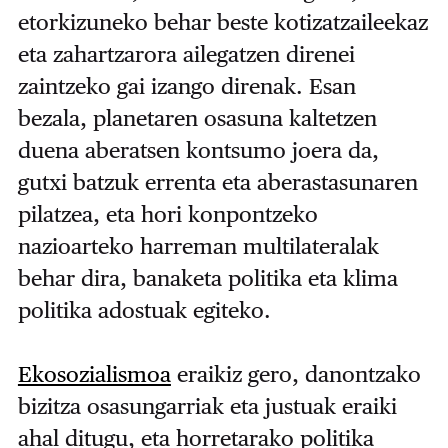
etorkizuneko behar beste kotizatzaileekaz
eta zahartzarora ailegatzen direnei
zaintzeko gai izango direnak. Esan
bezala, planetaren osasuna kaltetzen
duena aberatsen kontsumo joera da,
gutxi batzuk errenta eta aberastasunaren
pilatzea, eta hori konpontzeko
nazioarteko harreman multilateralak
behar dira, banaketa politika eta klima
politika adostuak egiteko.
Ekosozialismoa
eraikiz gero, danontzako
bizitza osasungarriak eta justuak eraiki
ahal ditugu, eta horretarako politika