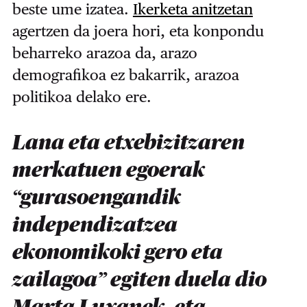
beste ume izatea.
Ikerketa anitzetan
agertzen da joera hori, eta konpondu
beharreko arazoa da, arazo
demografikoa ez bakarrik, arazoa
politikoa delako ere.
Lana eta etxebizitzaren
merkatuen egoerak
“gurasoengandik
independizatzea
ekonomikoki gero eta
zailagoa” egiten duela dio