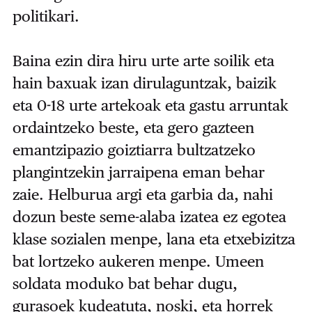
politikari.
Baina ezin dira hiru urte arte soilik eta
hain baxuak izan dirulaguntzak, baizik
eta 0-18 urte artekoak eta gastu arruntak
ordaintzeko beste, eta gero gazteen
emantzipazio goiztiarra bultzatzeko
plangintzekin jarraipena eman behar
zaie. Helburua argi eta garbia da, nahi
dozun beste seme-alaba izatea ez egotea
klase sozialen menpe, lana eta etxebizitza
bat lortzeko aukeren menpe. Umeen
soldata moduko bat behar dugu,
gurasoek kudeatuta, noski, eta horrek