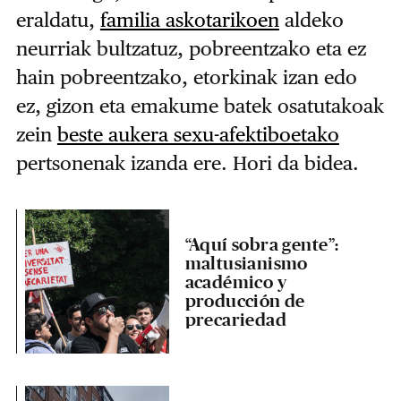
eraldatu,
familia askotarikoen
aldeko
neurriak bultzatuz, pobreentzako eta ez
hain pobreentzako, etorkinak izan edo
ez, gizon eta emakume batek osatutakoak
zein
beste aukera sexu-afektiboetako
pertsonenak izanda ere. Hori da bidea.
“Aquí sobra gente”:
maltusianismo
académico y
producción de
precariedad