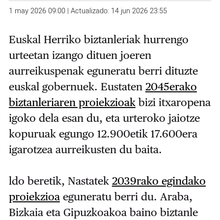
1 may 2026 09:00 | Actualizado: 14 jun 2026 23:55
Euskal Herriko biztanleriak hurrengo
urteetan izango dituen joeren
aurreikuspenak eguneratu berri dituzte
euskal gobernuek. Eustaten
2045erako
biztanleriaren proiekzioak
bizi itxaropena
igoko dela esan du, eta urteroko jaiotze
kopuruak egungo 12.900etik 17.600era
igarotzea aurreikusten du baita.
ldo beretik, Nastatek
2039rako egindako
proiekzioa
eguneratu berri du. Araba,
Bizkaia eta Gipuzkoakoa baino biztanle