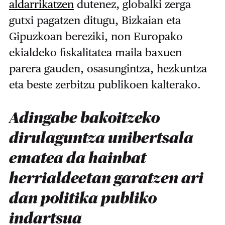
aldarrikatzen
dutenez, globalki zerga
gutxi pagatzen ditugu, Bizkaian eta
Gipuzkoan bereziki, non Europako
ekialdeko fiskalitatea maila baxuen
parera gauden, osasungintza, hezkuntza
eta beste zerbitzu publikoen kalterako.
Adingabe bakoitzeko
dirulaguntza unibertsala
ematea da hainbat
herrialdeetan garatzen ari
dan politika publiko
indartsua