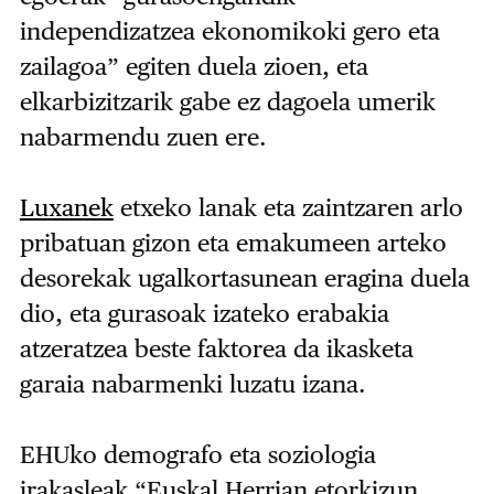
independizatzea ekonomikoki gero eta
zailagoa” egiten duela zioen, eta
elkarbizitzarik gabe ez dagoela umerik
nabarmendu zuen ere.
Luxanek
etxeko lanak eta zaintzaren arlo
pribatuan gizon eta emakumeen arteko
desorekak ugalkortasunean eragina duela
dio, eta gurasoak izateko erabakia
atzeratzea beste faktorea da ikasketa
garaia nabarmenki luzatu izana.
EHUko demografo eta soziologia
irakasleak “Euskal Herrian etorkizun