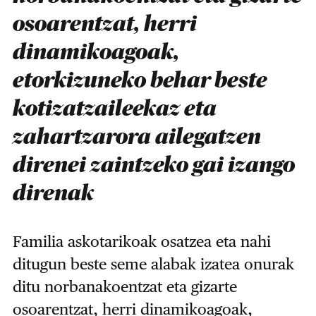
osoarentzat, herri
dinamikoagoak,
etorkizuneko behar beste
kotizatzaileekaz eta
zahartzarora ailegatzen
direnei zaintzeko gai izango
direnak
Familia askotarikoak osatzea eta nahi
ditugun beste seme alabak izatea onurak
ditu norbanakoentzat eta gizarte
osoarentzat, herri dinamikoagoak,