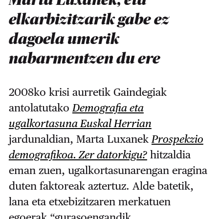
Marta Luxanek, eta
elkarbizitzarik gabe ez
dagoela umerik
nabarmentzen du ere
2008ko krisi aurretik Gaindegiak
antolatutako
Demografia eta
ugalkortasuna Euskal Herrian
jardunaldian, Marta Luxanek
Prospekzio
demografikoa. Zer datorkigu?
hitzaldia
eman zuen, ugalkortasunarengan eragina
duten faktoreak aztertuz. Alde batetik,
lana eta etxebizitzaren merkatuen
egoerak “gurasoengandik