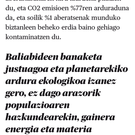
du, eta CO2 emisioen %77ren arduraduna
da, eta soilik %1 aberatsenak munduko
biztanleen beheko erdia baino gehiago
kontaminatzen du.
Baliabideen banaketa
justuagoa eta planetarekiko
ardura ekologikoa izanez
gero, ez dago arazorik
populazioaren
hazkundearekin, gainera
energia eta materia