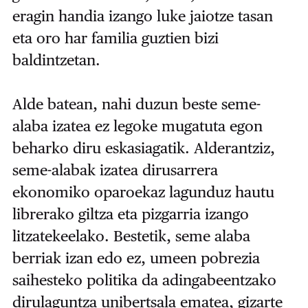
eragin handia izango luke jaiotze tasan
eta oro har familia guztien bizi
baldintzetan.
Alde batean, nahi duzun beste seme-
alaba izatea ez legoke mugatuta egon
beharko diru eskasiagatik. Alderantziz,
seme-alabak izatea dirusarrera
ekonomiko oparoekaz lagunduz hautu
librerako giltza eta pizgarria izango
litzatekeelako. Bestetik, seme alaba
berriak izan edo ez, umeen pobrezia
saihesteko politika da adingabeentzako
dirulaguntza unibertsala ematea, gizarte