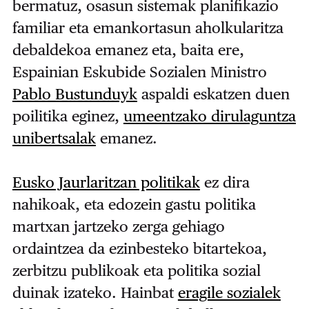
bermatuz, osasun sistemak planifikazio
familiar eta emankortasun aholkularitza
debaldekoa emanez eta, baita ere,
Espainian Eskubide Sozialen Ministro
Pablo Bustunduyk
aspaldi eskatzen duen
poilitika eginez,
umeentzako dirulaguntza
unibertsalak
emanez.
Eusko Jaurlaritzan politikak
ez dira
nahikoak, eta edozein gastu politika
martxan jartzeko zerga gehiago
ordaintzea da ezinbesteko bitartekoa,
zerbitzu publikoak eta politika sozial
duinak izateko. Hainbat
eragile sozialek