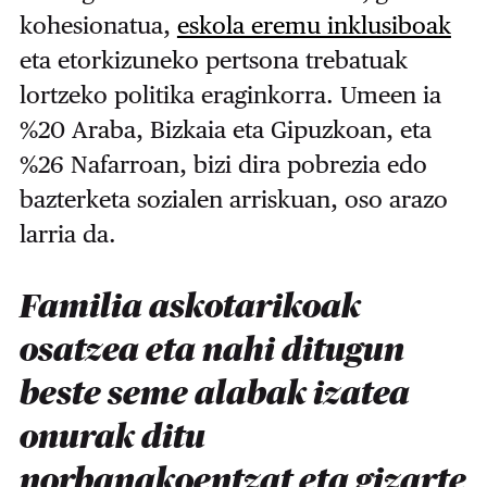
kohesionatua,
eskola eremu inklusiboak
eta etorkizuneko pertsona trebatuak
lortzeko politika eraginkorra. Umeen ia
%20 Araba, Bizkaia eta Gipuzkoan, eta
%26 Nafarroan, bizi dira pobrezia edo
bazterketa sozialen arriskuan, oso arazo
larria da.
Familia askotarikoak
osatzea eta nahi ditugun
beste seme alabak izatea
onurak ditu
norbanakoentzat eta gizarte