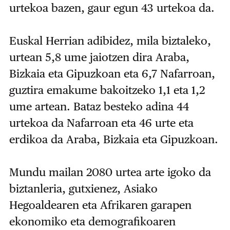
urtekoa bazen, gaur egun 43 urtekoa da.
Euskal Herrian adibidez, mila biztaleko,
urtean 5,8 ume jaiotzen dira Araba,
Bizkaia eta Gipuzkoan eta 6,7 Nafarroan,
guztira emakume bakoitzeko 1,1 eta 1,2
ume artean. Bataz besteko adina 44
urtekoa da Nafarroan eta 46 urte eta
erdikoa da Araba, Bizkaia eta Gipuzkoan.
Mundu mailan 2080 urtea arte igoko da
biztanleria, gutxienez, Asiako
Hegoaldearen eta Afrikaren garapen
ekonomiko eta demografikoaren