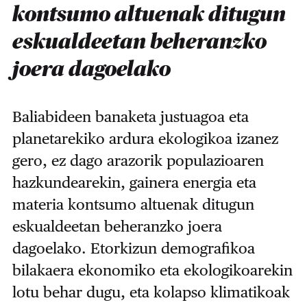
kontsumo altuenak ditugun
eskualdeetan beheranzko
joera dagoelako
Baliabideen banaketa justuagoa eta
planetarekiko ardura ekologikoa izanez
gero, ez dago arazorik populazioaren
hazkundearekin, gainera energia eta
materia kontsumo altuenak ditugun
eskualdeetan beheranzko joera
dagoelako. Etorkizun demografikoa
bilakaera ekonomiko eta ekologikoarekin
lotu behar dugu, eta kolapso klimatikoak