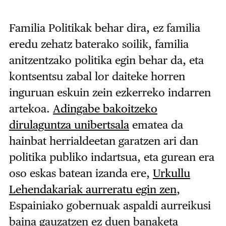
Familia Politikak behar dira, ez familia
eredu zehatz baterako soilik, familia
anitzentzako politika egin behar da, eta
kontsentsu zabal lor daiteke horren
inguruan eskuin zein ezkerreko indarren
artekoa.
Adingabe bakoitzeko
dirulaguntza unibertsala
ematea da
hainbat herrialdeetan garatzen ari dan
politika publiko indartsua, eta gurean era
oso eskas batean izanda ere,
Urkullu
Lehendakariak aurreratu egin zen
,
Espainiako gobernuak aspaldi aurreikusi
baina gauzatzen ez duen banaketa