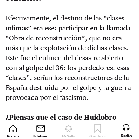
Efectivamente, el destino de las “clases
ínfimas” era ese: participar en la llamada
“Obra de reconstrucción”, que no era
más que la explotación de dichas clases.
Este fue el culmen del desastre abierto
con al golpe del 36: los perdedores, esas
“clases”, serían los reconstructores de la
España destruida por el golpe y la guerra
provocada por el fascismo.
¿Piensas que el caso de Huidobro
tiene alguna similitud con la figura de
Radio
D. César Lozano Cambero, párroco de
Portada
Boletines
Mi Salto
Guardados
Revista