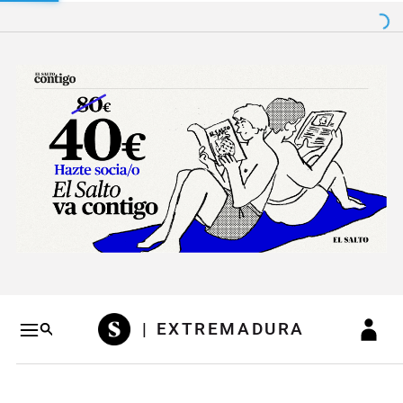
Salto a contenido
Salto a navegación
Conteni
| EXTREMADURA