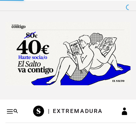
Salto a contenido
Salto a navegación
Conteni
| EXTREMADURA