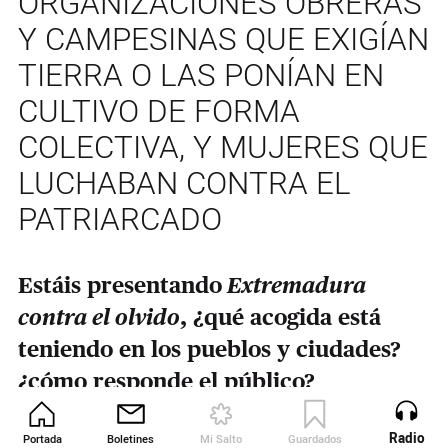
ORGANIZACIONES OBRERAS
Y CAMPESINAS QUE EXIGÍAN
TIERRA O LAS PONÍAN EN
CULTIVO DE FORMA
COLECTIVA, Y MUJERES QUE
LUCHABAN CONTRA EL
PATRIARCADO
Estáis presentando
Extremadura
contra el olvido
, ¿qué acogida está
teniendo en los pueblos y ciudades?
¿cómo responde el público?
Chema:
Está teniendo muy buena
Radio
Portada
Boletines
Mi Salto
Guardados
Revista
acogida, por el formato del libro en