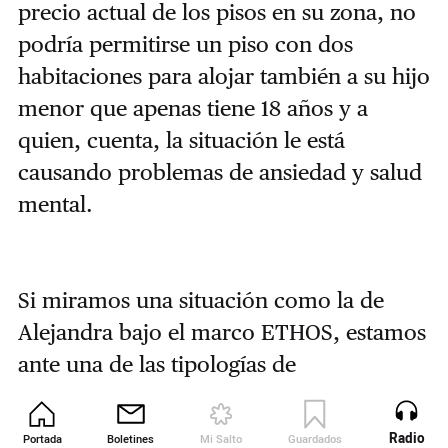
precio actual de los pisos en su zona, no
podría permitirse un piso con dos
habitaciones para alojar también a su hijo
menor que apenas tiene 18 años y a
quien, cuenta, la situación le está
causando problemas de ansiedad y salud
mental.
Si miramos una situación como la de
Alejandra bajo el marco ETHOS, estamos
ante una de las tipologías de
sinhogarismo: la de la vivienda insegura.
De hecho, 32% de las personas sin hogar
Radio
Portada
Boletines
Mi Salto
Guardados
Revista