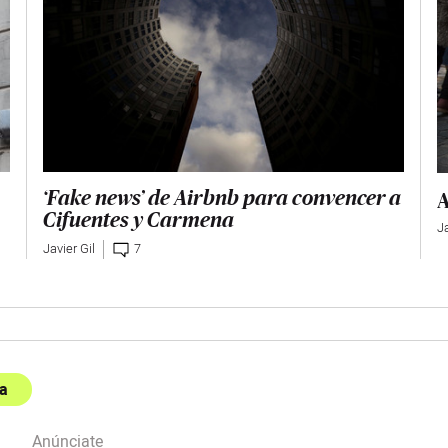
A
‘Fake news’ de Airbnb para convencer a
Cifuentes y Carmena
Ja
Javier Gil
7
a
Anúnciate