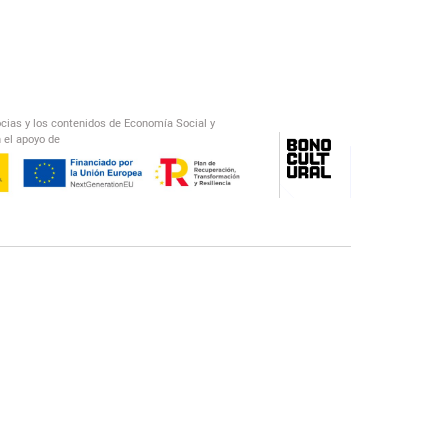
ocias y los contenidos de Economía Social y
 el apoyo de
/
El Salto Radio
Abecedario Latinoamericano
Recomendado
📅︎
OTROS PODCAST