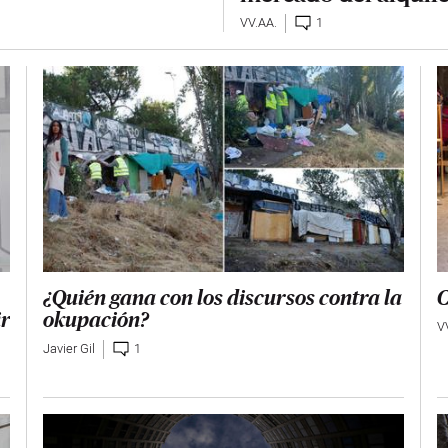
VV.AA.
1
¿Quién gana con los discursos contra la
C
okupación?
ir
V
Javier Gil
1