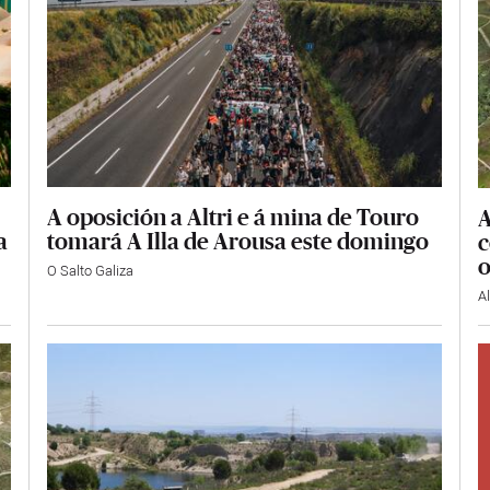
A oposición a Altri e á mina de Touro
A
tomará A Illa de Arousa este domingo
a
c
o
O Salto Galiza
A