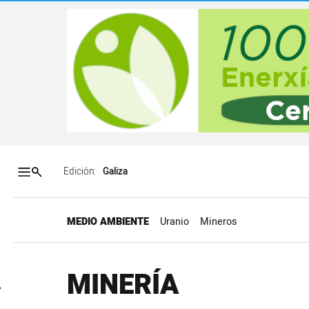
Salto a contenido
Salto a navegación
Contenidos portada
Acce
Edición:
MEDIO AMBIENTE
Uranio
Mineros
MINERÍA