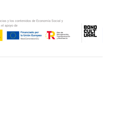
ocias y los contenidos de Economía Social y
 el apoyo de
/
El Salto Radio
Abecedario Latinoamericano
Recomendado
📅︎
OTROS PODCAST