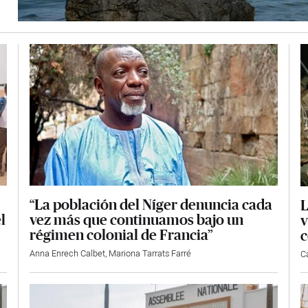
“La población del Níger denuncia cada
L
vez más que continuamos bajo un
l
v
régimen colonial de Francia”
c
Anna Enrech Calbet
,
Mariona Tarrats Farré
Ca