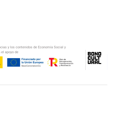
ocias y los contenidos de Economía Social y
 el apoyo de
/
El Salto Radio
Abecedario Latinoamericano
Recomendado
📅︎
OTROS PODCAST