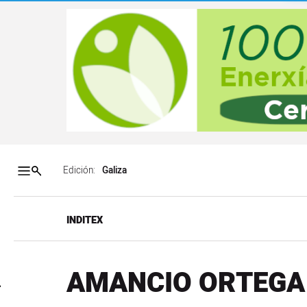
Salto a contenido
Salto a navegación
Contenidos portada
Acce
Edición:
INDITEX
AMANCIO ORTEGA