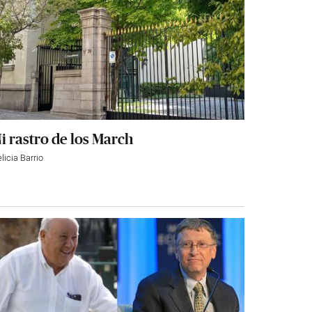
i rastro de los March
licia Barrio