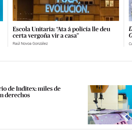
Escola Unitaria: “Ata á policía lle deu
D
certa vergoña vir a casa”
O
Raúl Novoa González
C
rio de Inditex: miles de
in derechos