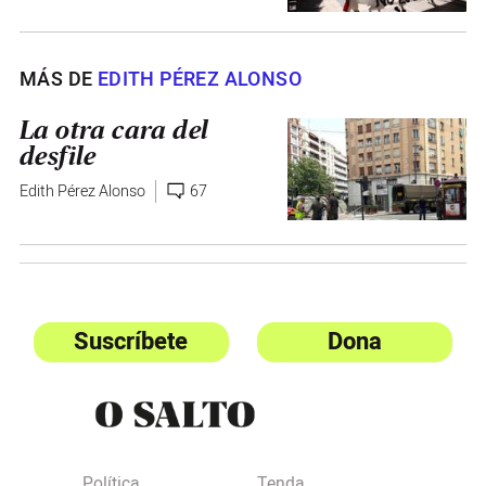
MÁS DE
EDITH PÉREZ ALONSO
La otra cara del
desfile
Edith Pérez Alonso
67
Suscríbete
Dona
Política
Tenda