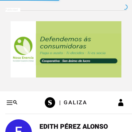
Salto a contenido
Salto a navegación
Conteni
| GALIZA
EDITH PÉREZ ALONSO