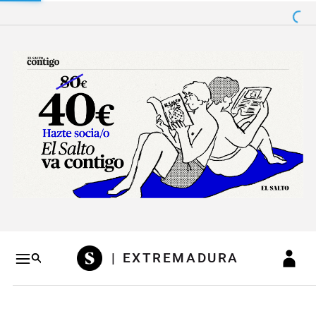
Salto a contenido
Salto a navegación
Conteni
| EXTREMADURA