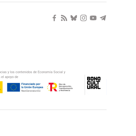
ocias y los contenidos de Economía Social y
 el apoyo de
/
El Salto Radio
Abecedario Latinoamericano
Recomendado
📅︎
OTROS PODCAST