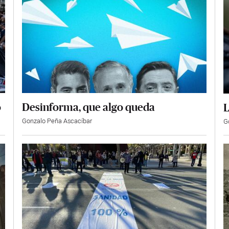
Desinforma, que algo queda
o
L
Gonzalo Peña Ascacíbar
G