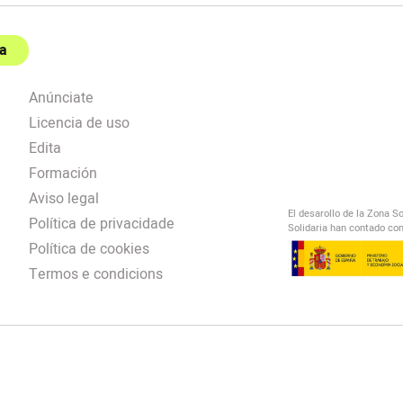
a
Anúnciate
Licencia de uso
Edita
Formación
Aviso legal
El desarollo de la Zona S
Política de privacidade
Solidaria han contado con
Política de cookies
Termos e condicions
El Salto Radio
/
omendación
/
00:00