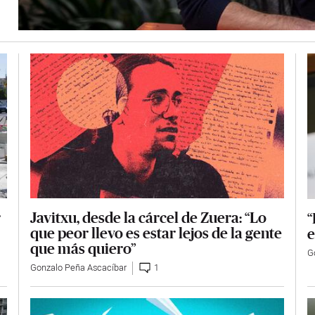
Javitxu, desde la cárcel de Zuera: “Lo
r
“
que peor llevo es estar lejos de la gente
e
que más quiero”
G
Gonzalo Peña Ascacíbar
1