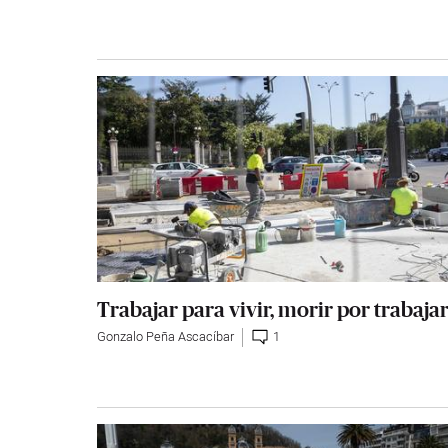
Trabajar para vivir, morir por trabaja
Gonzalo Peña Ascacíbar
1