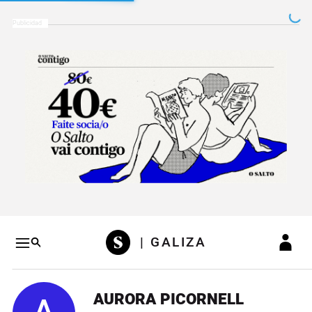
Salto a contenido
Salto a navegación
Conteni
| GALIZA
AURORA PICORNELL