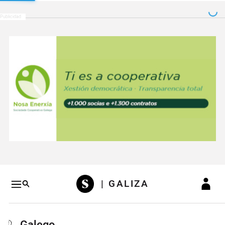
Salto a contenido
Salto a navegación
Conteni
| GALIZA