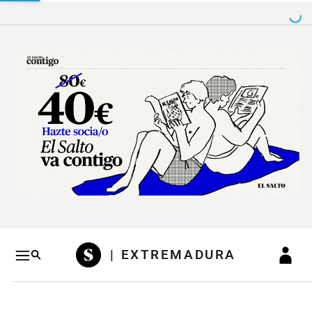
Salto a contenido
Salto a navegación
Conteni
| EXTREMADURA