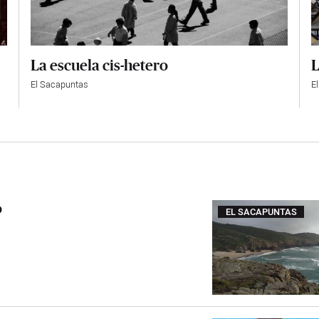
La escuela cis-hetero
L
El Sacapuntas
E
o
EL SACAPUNTAS