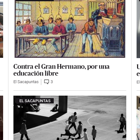
Contra el Gran Hermano, por una
U
educación libre
e
El Sacapuntas
3
E
EL SACAPUNTAS