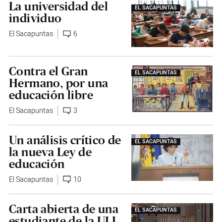
La universidad del
EL SACAPUNTAS
individuo
El Sacapuntas
6
Contra el Gran
EL SACAPUNTAS
Hermano, por una
educación libre
El Sacapuntas
3
Un análisis crítico de
EL SACAPUNTAS
la nueva Ley de
educación
El Sacapuntas
10
Carta abierta de una
EL SACAPUNTAS
estudiante de la ULL