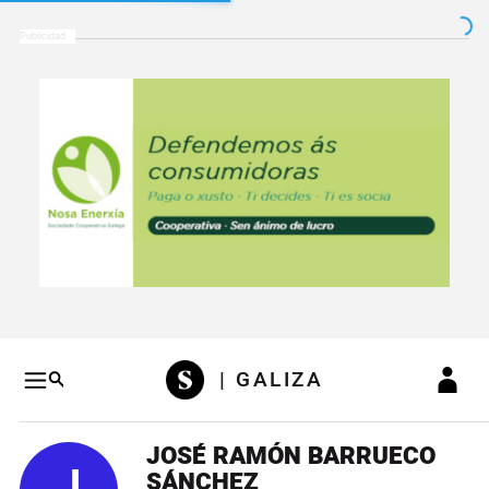
Salto a contenido
Salto a navegación
Conteni
| GALIZA
JOSÉ RAMÓN BARRUECO
SÁNCHEZ