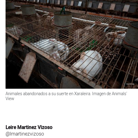
Animales abandonados a su suerte en Xaraleira. Imagen de Animals'
View
Leire Martinez Vizoso
@lmartinezvizoso