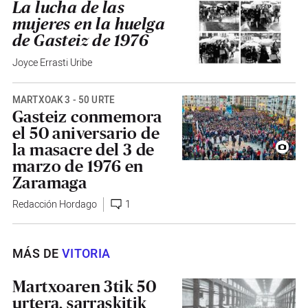
La lucha de las
mujeres en la huelga
de Gasteiz de 1976
Joyce Errasti Uribe
MARTXOAK 3 - 50 URTE
Gasteiz conmemora
el 50 aniversario de
la masacre del 3 de
marzo de 1976 en
Zaramaga
Redacción Hordago
1
MÁS DE
VITORIA
Martxoaren 3tik 50
urtera, sarraskitik