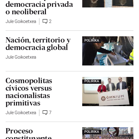
democracia privada
o neoliberal
Jule Goikoetxea
2
Nación, territorio y
POLIRIKA
democracia global
Jule Goikoetxea
Cosmopolitas
POLIRIKA
cívicos versus
nacionalistas
primitivas
Jule Goikoetxea
7
Proceso
POLIRIKA
constituyente