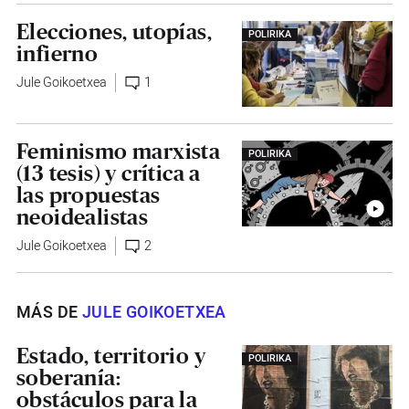
Elecciones, utopías,
POLIRIKA
infierno
Jule Goikoetxea
1
Feminismo marxista
POLIRIKA
(13 tesis) y crítica a
las propuestas
neoidealistas
Jule Goikoetxea
2
MÁS DE
JULE GOIKOETXEA
Estado, territorio y
POLIRIKA
soberanía:
obstáculos para la