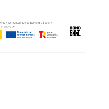
ocias y los contenidos de Economía Social y
 el apoyo de
/
El Salto Radio
Abecedario Latinoamericano
Recomendado
📅︎
OTROS PODCAST