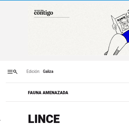
Salto a contenido
Salto a navegación
Contenidos portada
Acce
Edición:
FAUNA AMENAZADA
LINCE