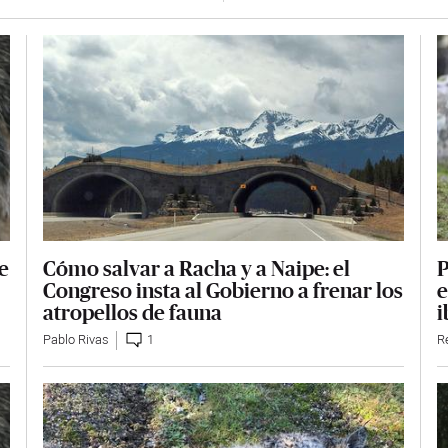
Cómo salvar a Racha y a Naipe: el
e
P
Congreso insta al Gobierno a frenar los
e
atropellos de fauna
i
Pablo Rivas
1
R