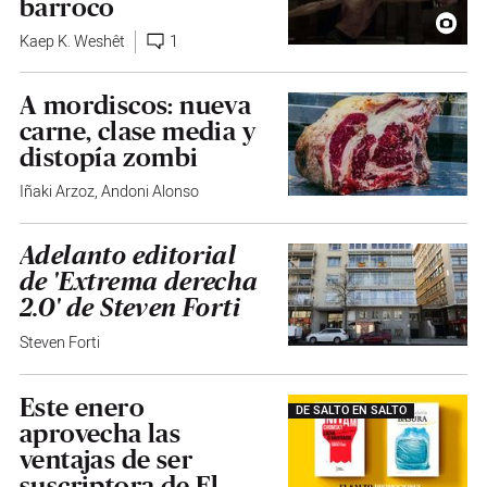
barroco
Kaep K. Weshêt
1
A mordiscos: nueva
carne, clase media y
distopía zombi
Iñaki Arzoz
,
Andoni Alonso
Adelanto editorial
de 'Extrema derecha
2.0' de Steven Forti
Steven Forti
Este enero
DE SALTO EN SALTO
aprovecha las
ventajas de ser
suscriptora de El