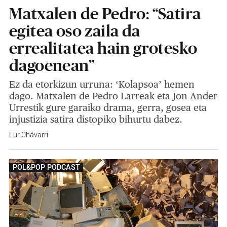
Matxalen de Pedro: “Satira
egitea oso zaila da
errealitatea hain grotesko
dagoenean”
Ez da etorkizun urruna: ‘Kolapsoa’ hemen
dago. Matxalen de Pedro Larreak eta Jon Ander
Urrestik gure garaiko drama, gerra, gosea eta
injustizia satira distopiko bihurtu dabez.
Lur Chávarri
POL&POP PODCAST