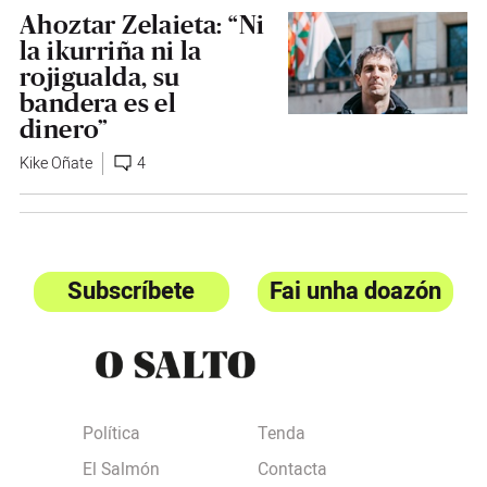
Ahoztar Zelaieta: “Ni
la ikurriña ni la
rojigualda, su
bandera es el
dinero”
Kike Oñate
4
Subscríbete
Fai unha doazón
Política
Tenda
El Salmón
Contacta