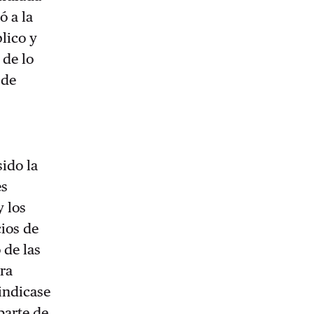
ó a la
blico y
 de lo
 de
sido la
es
y los
cios de
 de las
ara
indicase
parte de