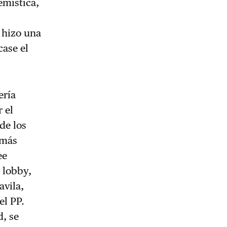
emística,
 hizo una
case el
ería
 el
de los
 más
ee
 lobby,
avila,
el PP.
d, se