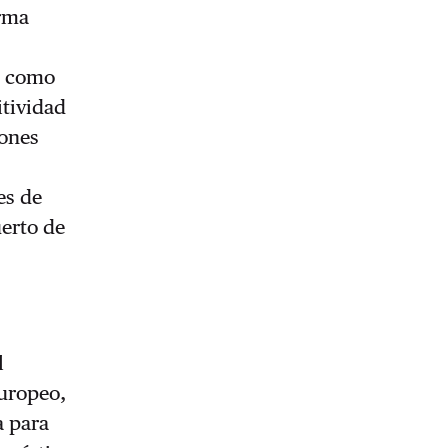
irma
, como
itividad
iones
es de
uerto de
l
europeo,
a para