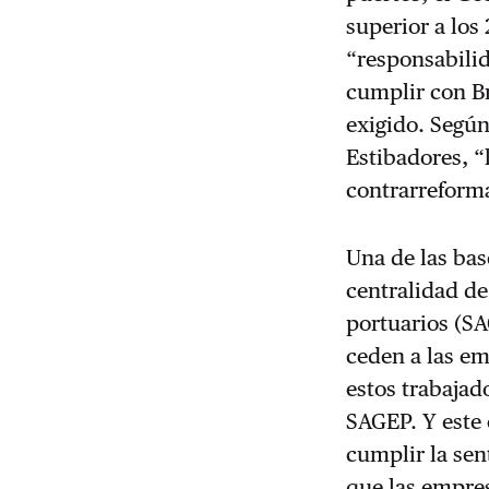
superior a los
“responsabilid
cumplir con Bru
exigido. Según
Estibadores, “
contrarreforma
Una de las bas
centralidad de
portuarios (SA
ceden a las em
estos trabajad
SAGEP. Y este 
cumplir la sen
que las empres