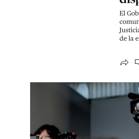
El Gob
comuni
Justic
de la e