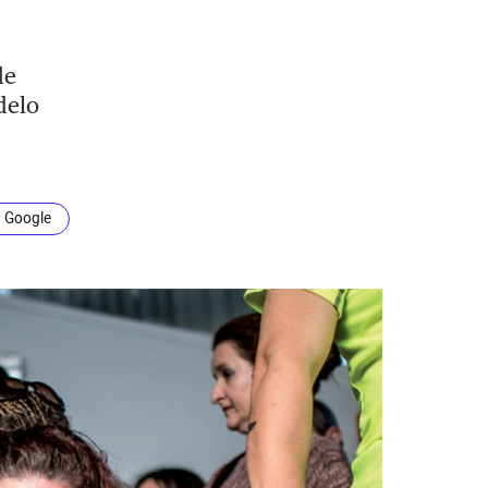
de
delo
n Google