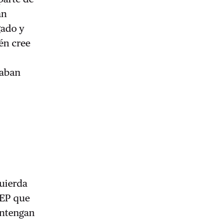
an
gado y
én cree
caban
quierda
GEP que
antengan