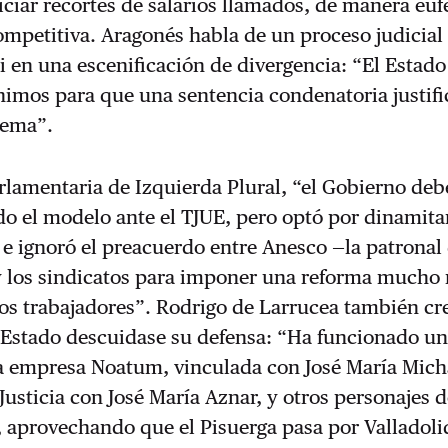
piciar recortes de salarios llamados, de manera euf
mpetitiva. Aragonés habla de un proceso judicial
i en una escenificación de divergencia: “El Estado
imos para que una sentencia condenatoria justifi
tema”.
rlamentaria de Izquierda Plural, “el Gobierno deb
o el modelo ante el TJUE, pero optó por dinamitar
 e ignoró el preacuerdo entre Anesco —la patronal 
y los sindicatos para imponer una reforma mucho
los trabajadores”. Rodrigo de Larrucea también cr
 Estado descuidase su defensa: “Ha funcionado un
la empresa Noatum, vinculada con José María Mich
Justicia con José María Aznar, y otros personajes d
 aprovechando que el Pisuerga pasa por Valladoli