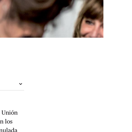
a Unión
n los
umulada