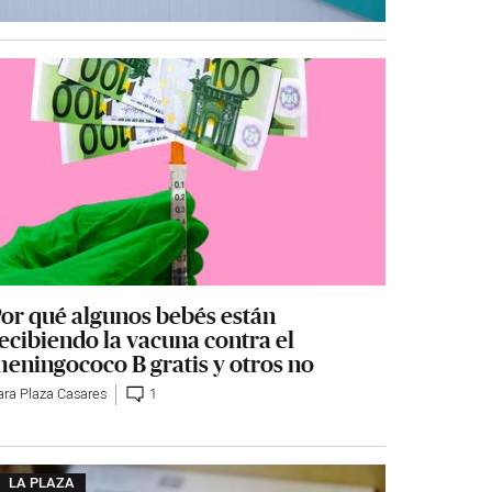
or qué algunos bebés están
ecibiendo la vacuna contra el
eningococo B gratis y otros no
ara Plaza Casares
1
LA PLAZA