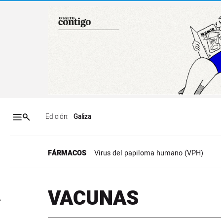
Salto a contenido
Salto a navegación
Contenidos portada
Acce
Edición:
FÁRMACOS
Virus del papiloma humano (VPH)
VACUNAS