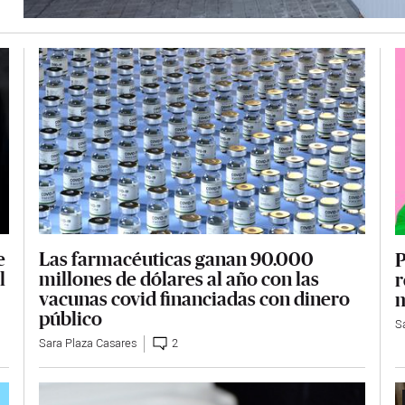
Las farmacéuticas ganan 90.000
e
P
millones de dólares al año con las
l
r
vacunas covid financiadas con dinero
m
público
S
Sara Plaza Casares
2