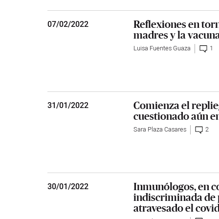
Reflexiones en torn
07
/
02/2022
madres y la vacun
Luisa Fuentes Guaza
1
Comienza el replie
31
/
01/2022
cuestionado aún e
Sara Plaza Casares
2
Inmunólogos, en c
30
/
01/2022
indiscriminada de
atravesado el covi