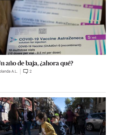
n año de baja, ¿ahora qué?
olanda A.L.
2