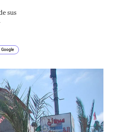
de sus
a
n Google