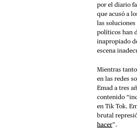
por el diario 
que acusó a lo
las soluciones
políticos han 
inapropiado d
escena inadecu
Mientras tanto
en las redes s
Emad a tres añ
contenido “in
en Tik Tok. Em
brutal represi
hacer
”.