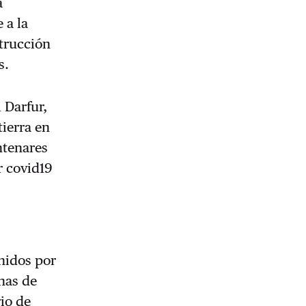
a
 a la
strucción
s.
 Darfur,
tierra en
ntenares
r covid19
nidos por
enas de
io de