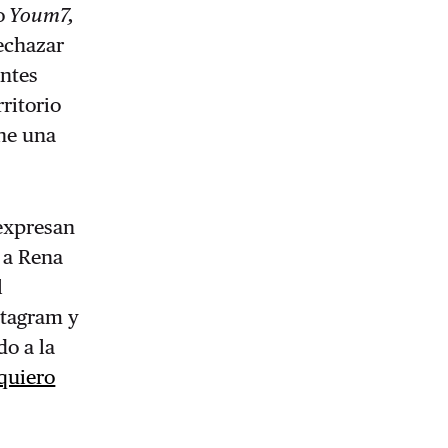
o
Youm7,
rechazar
antes
ritorio
one una
 expresan
ó a Rena
l
stagram y
do a la
quiero