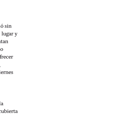
ó sin
 lugar y
ntan
no
frecer
n
iernes
la
cubierta