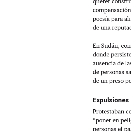
querer constru
compensación. 
poesía para al
de una reputad
En Sudán, cont
donde persiste
ausencia de la
de personas sa
de un preso po
Expulsiones 
Protestaban co
“poner en peli
personas el pa