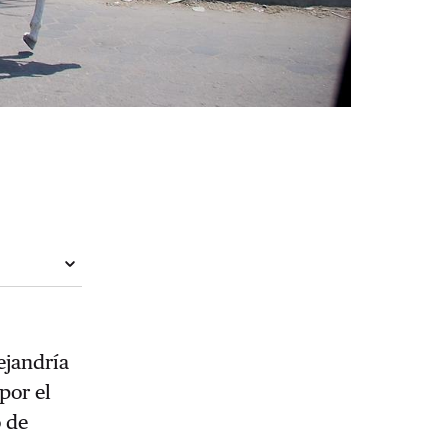
ejandría
por el
o de