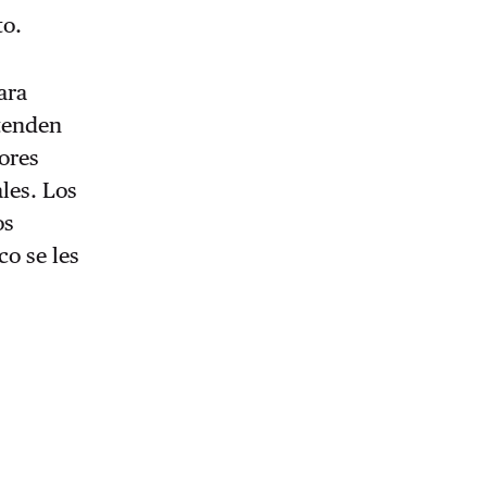
to.
ara
etenden
sores
les. Los
os
o se les