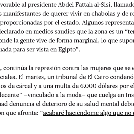
favorable al presidente Abdel Fattah al-Sisi, llamad
s manifestantes de querer vivir en chabolas y de 
 proporcionadas por el estado. Algunos represent
declarado en medios saudíes que la zona es un “ter
onde la gente vive de forma marginal, lo que sup
ada para ser vista en Egipto”.
, continúa la represión contra las mujeres que se
ociales. El martes, un tribunal de El Cairo conden
os de cárcel y a una multa de 6.000 dólares por e
decente” —vinculado a la moda— que cuelga en In
ad denuncia el deterioro de su salud mental debi
ón que afronta: “
acabaré haciéndome algo que no 