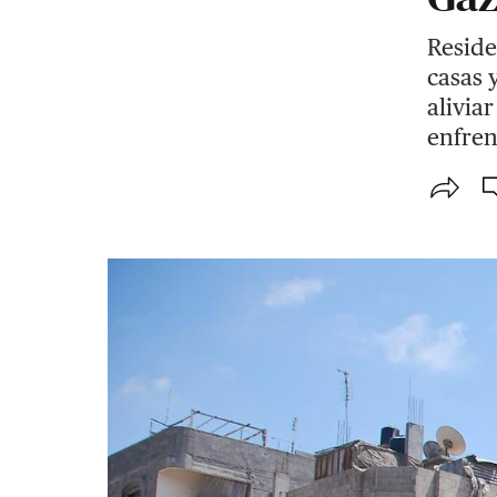
Reside
casas 
alivia
enfren