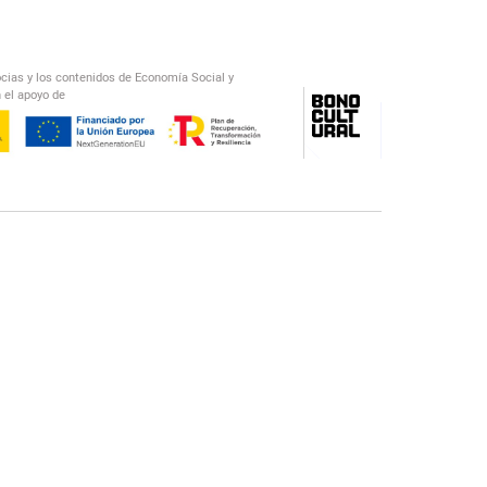
ocias y los contenidos de Economía Social y
 el apoyo de
/
El Salto Radio
Abecedario Latinoamericano
Recomendado
📅︎
OTROS PODCAST