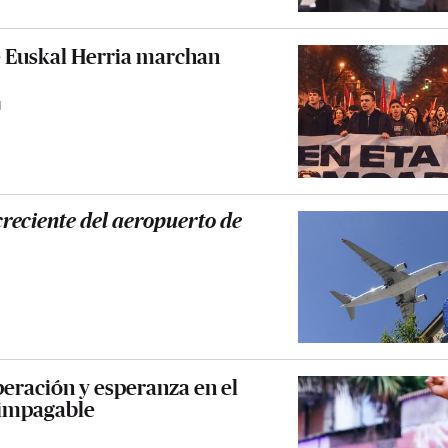
e Euskal Herria marchan
1
 creciente del aeropuerto de
peración y esperanza en el
 impagable