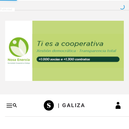
Salto a contenido
Salto a navegación
Conteni
| GALIZA