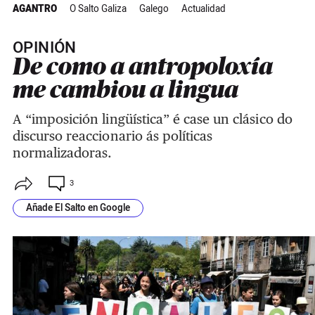
AGANTRO
O Salto Galiza
Galego
Actualidad
OPINIÓN
De como a antropoloxía
me cambiou a lingua
A “imposición lingüística” é case un clásico do
discurso reaccionario ás políticas
normalizadoras.
3
Añade El Salto en Google