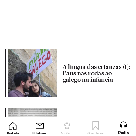
A lingua das crianzas (I):
Paus nas rodas ao
galego na infancia
O galego que falamos
Radio
Portada
Boletines
Mi Salto
Guardados
Revista