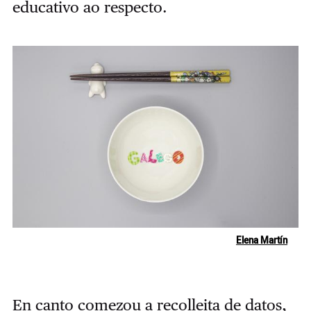
educativo ao respecto.
Elena Martín
En canto comezou a recolleita de datos,