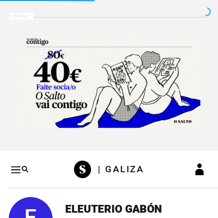
Salto a contenido
Salto a navegación
Conteni
| GALIZA
ELEUTERIO GABÓN