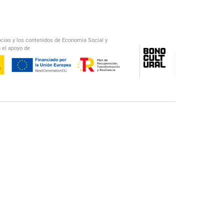
ocias y los contenidos de Economía Social y
 el apoyo de
/
El Salto Radio
Abecedario Latinoamericano
Recomendado
📅︎
OTROS PODCAST