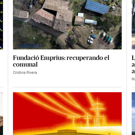
Fundació Emprius: recuperando el
L
comunal
a
a
Cristina Rivera
R