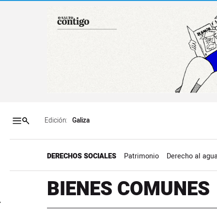
Salto a contenido
Salto a navegación
Contenidos portada
Acce
Edición:
DERECHOS SOCIALES
Patrimonio
Derecho al agu
BIENES COMUNES