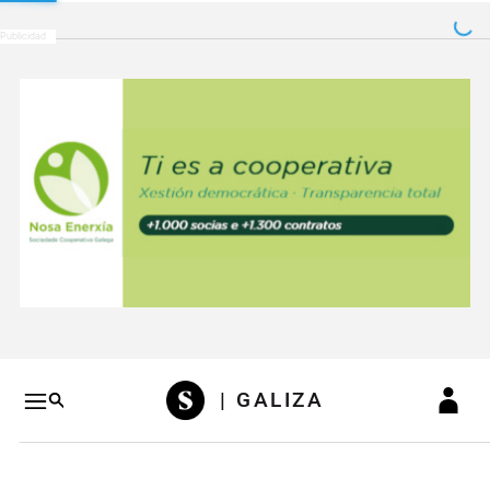
Salto a contenido
Salto a navegación
Conteni
| GALIZA