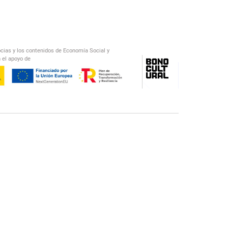
ocias y los contenidos de Economía Social y
 el apoyo de
/
El Salto Radio
Abecedario Latinoamericano
Recomendado
📅︎
OTROS PODCAST