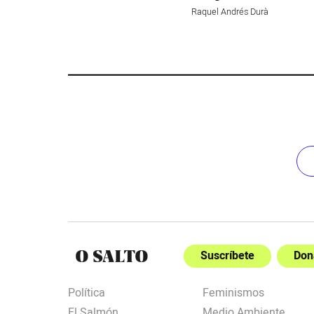
Raquel Andrés Durà
Suscríbete
Don
Política
Feminismos
El Salmón
Medio Ambiente