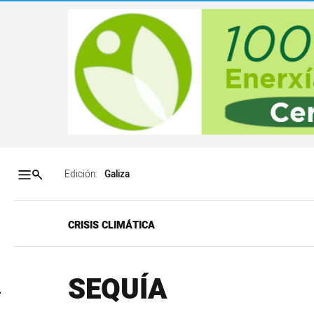
Salto a contenido
Salto a navegación
Contenidos portada
Acce
Edición:
CRISIS CLIMÁTICA
SEQUÍA