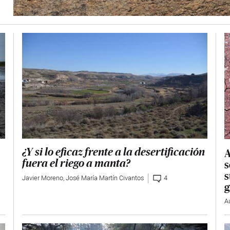
A
¿Y si lo eficaz frente a la desertificación
s
fuera el riego a manta?
s
Javier Moreno
,
José María Martín Civantos
4
g
A