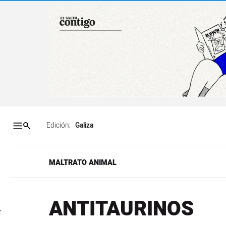
Salto a contenido
Salto a navegación
Contenidos portada
Acce
Edición:
MALTRATO ANIMAL
ANTITAURINOS