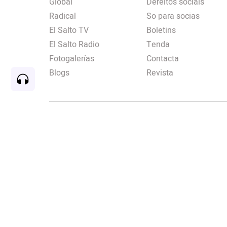
Global
Dereitos sociais
Radical
So para socias
El Salto TV
Boletins
El Salto Radio
Tenda
Fotogalerías
Contacta
Blogs
Revista
Rec
00:00