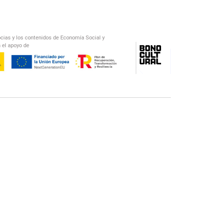
ocias y los contenidos de Economía Social y
 el apoyo de
/
El Salto Radio
Abecedario Latinoamericano
Recomendado
📅︎
OTROS PODCAST