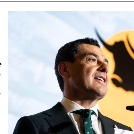
e
o
e