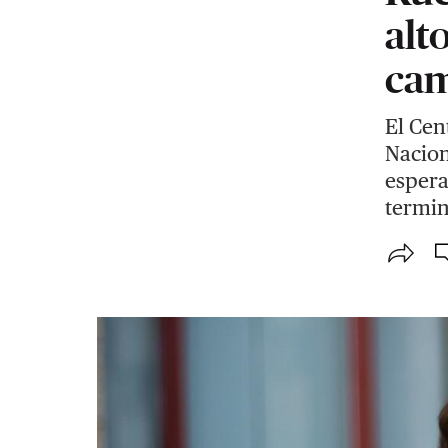
alt
cam
El Cen
Nacion
espera
termin