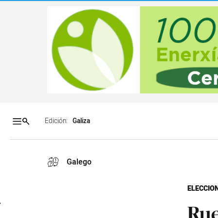
Salto a contenido
Salto a navegación
Contenidos portada
Acce
Edición:
Galego
ELECCIO
Rue