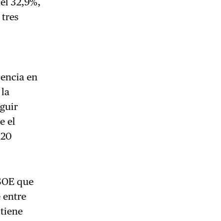
el 32,9%,
tres
sencia en
 la
eguir
e el
020
PSOE que
 entre
 tiene