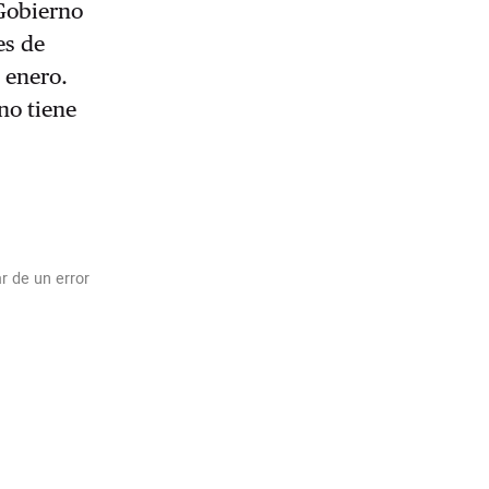
 Gobierno
es de
e enero.
no tiene
r de un error