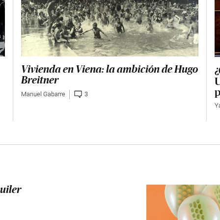
¿
Vivienda en Viena: la ambición de Hugo
U
Breitner
p
Manuel Gabarre
3
Y
uiler