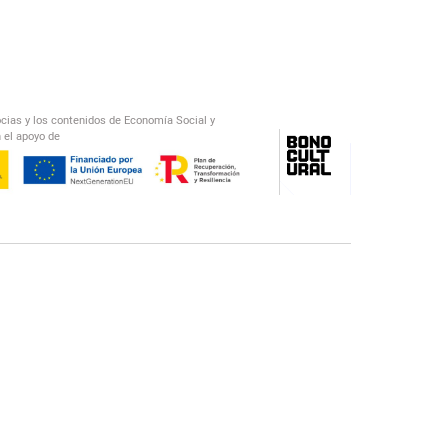
ocias y los contenidos de Economía Social y
 el apoyo de
/
El Salto Radio
Abecedario Latinoamericano
Recomendado
📅︎
OTROS PODCAST