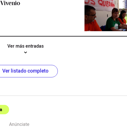
 Vivenio
Ver más entradas
Ver listado completo
a
Anúnciate