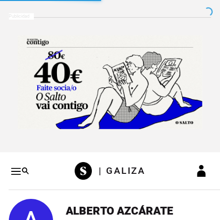
Salto a contenido
Salto a navegación
Conteni
| GALIZA
ALBERTO AZCÁRATE