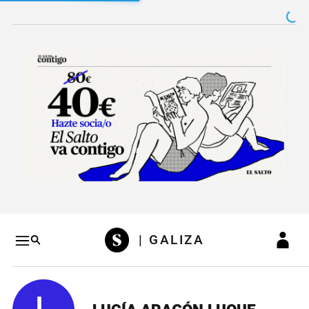
Salto a contenido
Salto a navegación
Conteni
| GALIZA