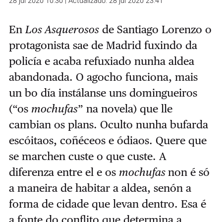
28 jul 2020 10:30 | Actualizado: 28 jul 2020 23:41
En
Los Asquerosos
de Santiago Lorenzo o
protagonista sae de Madrid fuxindo da
policía e acaba refuxiado nunha aldea
abandonada. O agocho funciona, mais
un bo día instálanse uns domingueiros
(“os
mochufas
” na novela) que lle
cambian os plans. Oculto nunha bufarda
escóitaos, coñéceos e ódiaos. Quere que
se marchen custe o que custe. A
diferenza entre el e os
mochufas
non é só
a maneira de habitar a aldea, senón a
forma de cidade que levan dentro. Esa é
a fonte do conflito que determina a